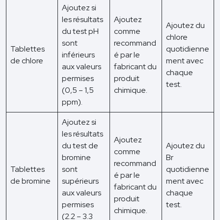
Ajoutez si
les résultats
Ajoutez
Ajoutez du
du test pH
comme
chlore
sont
recommand
Tablettes
quotidienne
inférieurs
é par le
de chlore
ment avec
aux valeurs
fabricant du
chaque
permises
produit
test.
(0,5 – 1,5
chimique.
ppm).
Ajoutez si
les résultats
Ajoutez
du test de
Ajoutez du
comme
bromine
Br
recommand
Tablettes
sont
quotidienne
é par le
de bromine
supérieurs
ment avec
fabricant du
aux valeurs
chaque
produit
permises
test.
chimique.
(2.2 – 3.3