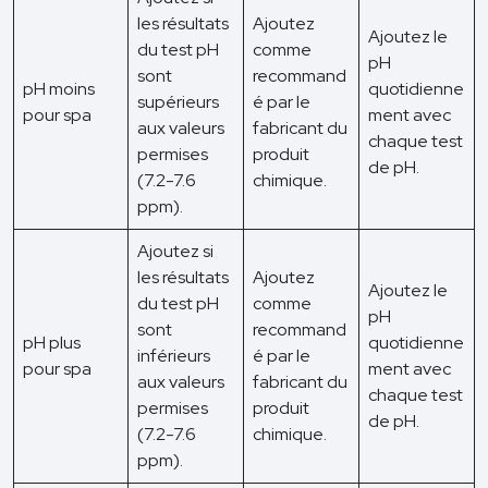
les résultats
Ajoutez
Ajoutez le
du test pH
comme
pH
sont
recommand
pH moins
quotidienne
supérieurs
é par le
pour spa
ment avec
aux valeurs
fabricant du
chaque test
permises
produit
de pH.
(7.2-7.6
chimique.
ppm).
Ajoutez si
les résultats
Ajoutez
Ajoutez le
du test pH
comme
pH
sont
recommand
pH plus
quotidienne
inférieurs
é par le
pour spa
ment avec
aux valeurs
fabricant du
chaque test
permises
produit
de pH.
(7.2-7.6
chimique.
ppm).