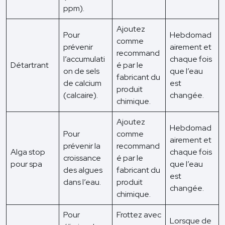
ppm).
Ajoutez
Pour
Hebdomad
comme
prévenir
airement et
recommand
l’accumulati
chaque fois
Détartrant
é par le
on de sels
que l’eau
fabricant du
de calcium
est
produit
(calcaire).
changée.
chimique.
Ajoutez
Hebdomad
Pour
comme
airement et
prévenir la
recommand
Alga stop
chaque fois
croissance
é par le
pour spa
que l’eau
des algues
fabricant du
est
dans l’eau.
produit
changée.
chimique.
Pour
Frottez avec
Lorsque de