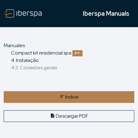
Iberspa Manuals
Manuales
Compact kit residencial spa
PT
4. Instalação
4.3. Conexões gerais
Índice
Descargar PDF