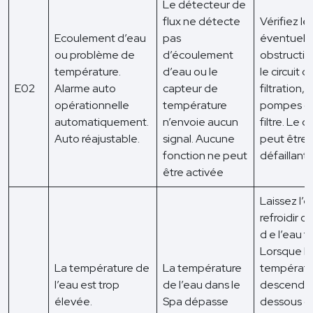
Le détecteur de
flux ne détecte
Vérifiez le
Ecoulement d’eau
pas
éventuell
ou problème de
d’écoulement
obstructio
température.
d’eau ou le
le circuit d
E02
Alarme auto
capteur de
filtration, l
opérationnelle
température
pompes ou
automatiquement.
n’envoie aucun
filtre. Le 
Auto réajustable.
signal. Aucune
peut être
fonction ne peut
défaillant.
être activée
Laissez l’
refroidir o
d e l’eau f
Lorsque la
La température de
La température
températu
l’eau est trop
de l’eau dans le
descendra
élevée.
Spa dépasse
dessous d