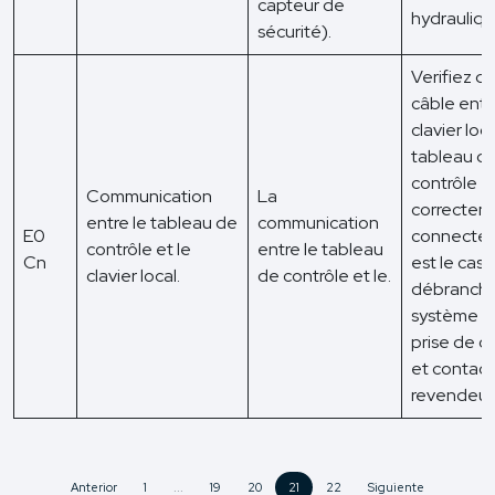
capteur de
hydrauliqu
sécurité).
Verifiez qu
câble entr
clavier loca
tableau d
contrôle e
Communication
La
correctem
entre le tableau de
communication
E0
connecté. S
contrôle et le
entre le tableau
Cn
est le cas,
clavier local.
de contrôle et le.
débranche
système d
prise de c
et contact
revendeur
Anterior
1
...
19
20
21
22
Siguiente