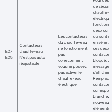
Pour des r
de sécurité
chauffe-
électrique
fonctionn
deux cont
Les contacteurs
qui sont r
du chauffe-eau
en série ; s
Contacteurs
ne fonctionnent
ces deux
E07
chauffe-eau.
pas
contacteur
E08
N’est pas auto
correctement ;
bloqué, u
réajustable.
vous ne pouvez
message d
pas activer le
s’affichera
chauffe-eau
Remplacez
électrique.
contacteu
correspon
branchez 
nouveau l
éléments.