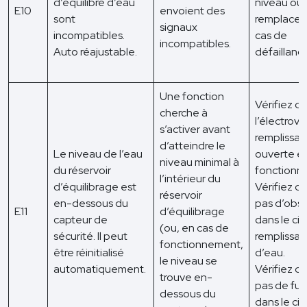
d’équilibre d’eau
niveau ou
E10
envoient des
sont
remplacez
signaux
incompatibles.
cas de
incompatibles.
Auto réajustable.
défaillanc
Une fonction
Vérifiez q
cherche à
l’électrov
s’activer avant
remplissag
d’atteindre le
Le niveau de l’eau
ouverte et
niveau minimal à
du réservoir
fonctionne
l’intérieur du
d’équilibrage est
Vérifiez qu’
réservoir
en-dessous du
pas d’obst
E11
d’équilibrage
capteur de
dans le cir
(ou, en cas de
sécurité. Il peut
remplissa
fonctionnement,
être réinitialisé
d’eau.
le niveau se
automatiquement.
Vérifiez qu’
trouve en-
pas de fui
dessous du
dans le circ