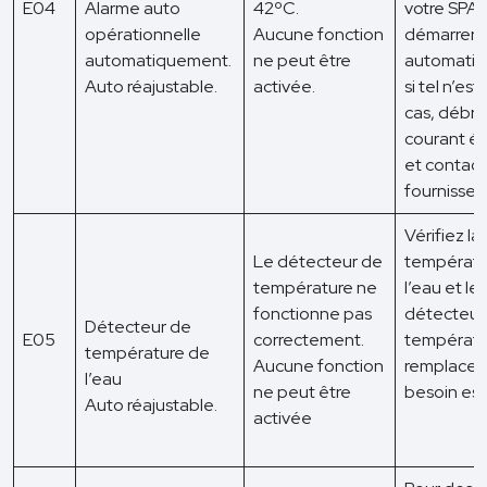
E04
Alarme auto
42ºC.
votre SPA
opérationnelle
Aucune fonction
démarrera
automatiquement.
ne peut être
automatiq
Auto réajustable.
activée.
si tel n’est
cas, débra
courant él
et contact
fournisseu
Vérifiez la
Le détecteur de
températu
température ne
l’eau et le
fonctionne pas
détecteur
Détecteur de
E05
correctement.
températu
température de
Aucune fonction
remplacez-
l’eau
ne peut être
besoin est
Auto réajustable.
activée