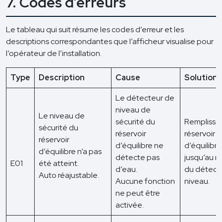
7. Codes d’erreurs
Le tableau qui suit résume les codes d’erreur et les
descriptions correspondantes que l’afficheur visualise pour
l’opérateur de l’installation.
Type
Description
Cause
Solution
Le détecteur de
niveau de
Le niveau de
sécurité du
Remplissez
sécurité du
réservoir
réservoir
réservoir
d’équilibre ne
d’équilibre
d’équilibre n’a pas
détecte pas
jusqu’au 
E01
été atteint.
d’eau.
du détect
Auto réajustable.
Aucune fonction
niveau.
ne peut être
activée.