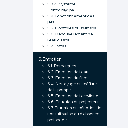
5.3.4. Système
ControlMySpa
5.4. Fonctionnement des
jets
5.5. Contrôles du swimspa
5.6. Renouvellement de
l’eau du spa
5.7. Extras
6. Entretien
6.1. Remarques
6.2. Entretien de l’eau
6.3. Entretien du filtre
6.4. Nettoyage du préfiltre
de la pompe
6.5. Entretien de l’acrylique
6.6. Entretien du projecteur
6.7. Entretien en périodes de
non utilisation ou d’absence
prolongée