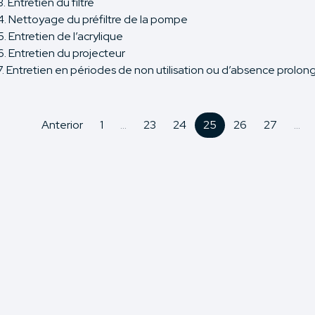
3. Entretien du filtre
4. Nettoyage du préfiltre de la pompe
5. Entretien de l’acrylique
6. Entretien du projecteur
7. Entretien en périodes de non utilisation ou d’absence prolo
Anterior
1
...
23
24
25
26
27
...