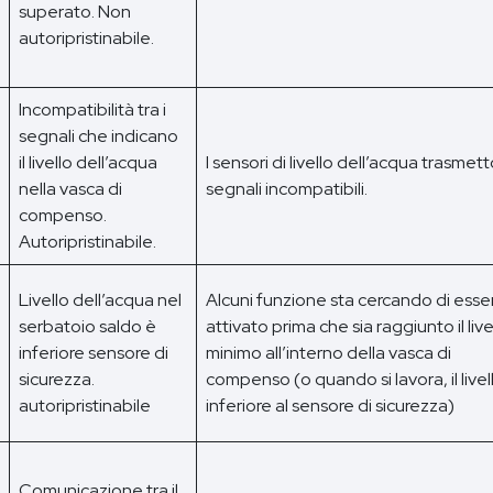
superato. Non
autoripristinabile.
Incompatibilità tra i
segnali che indicano
il livello dell’acqua
I sensori di livello dell’acqua trasmet
nella vasca di
segnali incompatibili.
compenso.
Autoripristinabile.
Livello dell’acqua nel
Alcuni funzione sta cercando di esse
serbatoio saldo è
attivato prima che sia raggiunto il live
inferiore sensore di
minimo all’interno della vasca di
sicurezza.
compenso (o quando si lavora, il livel
autoripristinabile
inferiore al sensore di sicurezza)
Comunicazione tra il