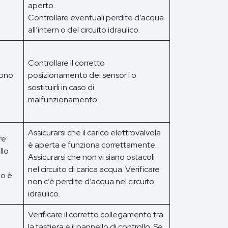
aperto.
Controllare eventuali perdite d’acqua
all’intern o del circuito idraulico.
Controllare il corretto
tono
posizionamento dei sensor i o
sostituirli in caso di
malfunzionamento.
Assicurarsi che il carico elettrovalvola
re
è aperta e funziona correttamente.
llo
Assicurarsi che non vi siano ostacoli
nel circuito di carica acqua. Verificare
lo è
non c’è perdite d’acqua nel circuito
idraulico.
Verificare il corretto collegamento tra
la tastiera e il pannello di controllo. Se