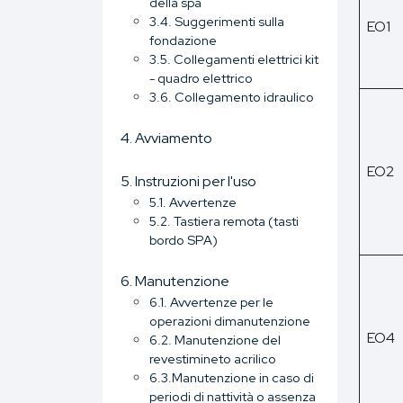
della spa
3.4. Suggerimenti sulla
EO1
fondazione
3.5. Collegamenti elettrici kit
- quadro elettrico
3.6. Collegamento idraulico
4. Avviamento
EO2
5. Instruzioni per l'uso
5.1. Avvertenze
5.2. Tastiera remota (tasti
bordo SPA)
6. Manutenzione
6.1. Avvertenze per le
operazioni dimanutenzione
EO4
6.2. Manutenzione del
revestimineto acrilico
6.3.Manutenzione in caso di
periodi di nattività o assenza