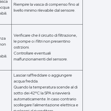
vasca
Riempire la vasca di compenso fino al
 acqua
livello minimo rilevabile dal sensore.
bili.
Verificare che il circuito di filtrazione,
enza
le pompe o i filtri non presentino
 non
ostrzioni.
Controllare eventuali
bili.
malfunzionamenti del sensore.
Lasciar raffreddare o aggiungere
acqua fredda.
Quando la temperatura scende al di
sotto dei 42ºC la SPA si riavvierà
automaticamente. In caso contrario
scollegare l’alimentazione elettrica e
rivolgersi al rivenditore.