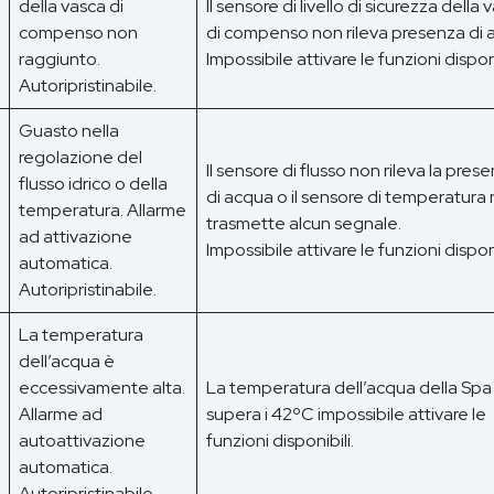
della vasca di
Il sensore di livello di sicurezza della 
compenso non
di compenso non rileva presenza di
raggiunto.
Impossibile attivare le funzioni disponi
Autoripristinabile.
Guasto nella
regolazione del
Il sensore di flusso non rileva la pres
flusso idrico o della
di acqua o il sensore di temperatura
temperatura. Allarme
trasmette alcun segnale.
ad attivazione
Impossibile attivare le funzioni disponi
automatica.
Autoripristinabile.
La temperatura
dell’acqua è
eccessivamente alta.
La temperatura dell’acqua della Spa
Allarme ad
supera i 42ºC impossibile attivare le
autoattivazione
funzioni disponibili.
automatica.
Autoripristinabile.