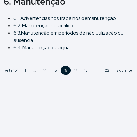
6. Manutenção
6.1. Advertências nos trabalhos demanutenção
6.2. Manutenção do acrílico
6.3.Manutenção em períodos de não utilização ou
ausência
6.4. Manutenção da água
Anterior
1
...
14
15
16
17
18
...
22
Siguiente