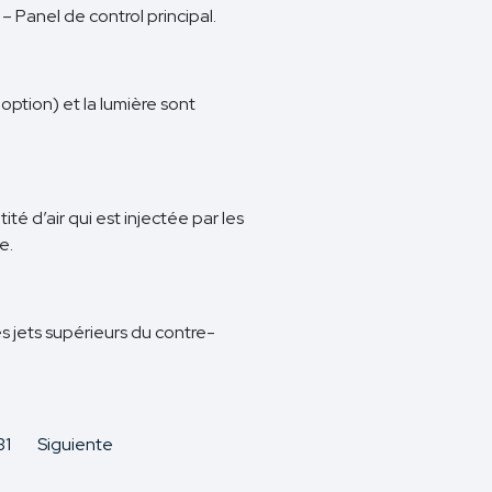
 – Panel de control principal.
ption) et la lumière sont
ité d’air qui est injectée par les
e.
s jets supérieurs du contre-
31
Siguiente