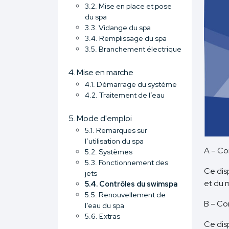
3.2. Mise en place et pose
du spa
3.3. Vidange du spa
3.4. Remplissage du spa
3.5. Branchement électrique
4. Mise en marche
4.1. Démarrage du système
4.2. Traitement de l’eau
5. Mode d'emploi
5.1. Remarques sur
l’utilisation du spa
A – Co
5.2. Systèmes
5.3. Fonctionnement des
Ce dis
jets
et du 
5.4. Contrôles du swimspa
5.5. Renouvellement de
B – Co
l’eau du spa
5.6. Extras
Ce dis