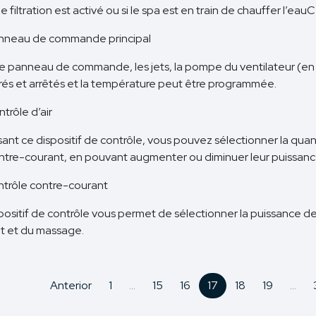
e filtration est activé ou si le spa est en train de chauffer l’eauC
nneau de commande principal
e panneau de commande, les jets, la pompe du ventilateur (en o
és et arrêtés et la température peut être programmée.
trôle d’air
isant ce dispositif de contrôle, vous pouvez sélectionner la quant
ontre-courant, en pouvant augmenter ou diminuer leur puissanc
ntrôle contre-courant
positif de contrôle vous permet de sélectionner la puissance de
t et du massage.
Anterior
1
...
15
16
17
18
19
...