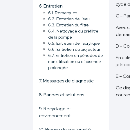
cycle d
6. Entretien
6.1. Remarques
C – Pa
6.2. Entretien de l’eau
6.3. Entretien du filtre
Avec c
6.4. Nettoyage du préfiltre
démarr
de la pompe
6.5. Entretien de l’acrylique
D – Con
6.6. Entretien du projecteur
6.7. Entretien en périodes de
En util
non utilisation ou d’absence
jets c
prolongée
E – Co
7. Messages de diagnostic
Ce dis
8. Pannes et solutions
couran
9. Recyclage et
environnement
10. Preuve de conformité