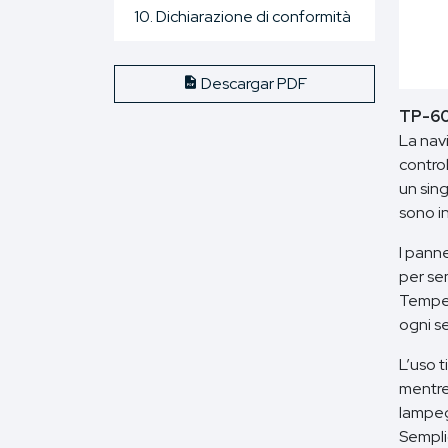
10. Dichiarazione di conformità
Descargar PDF
TP-6
La navi
contro
un sin
sono in
I pann
per se
Tempera
ogni s
L’uso 
mentre
lampeg
Sempli