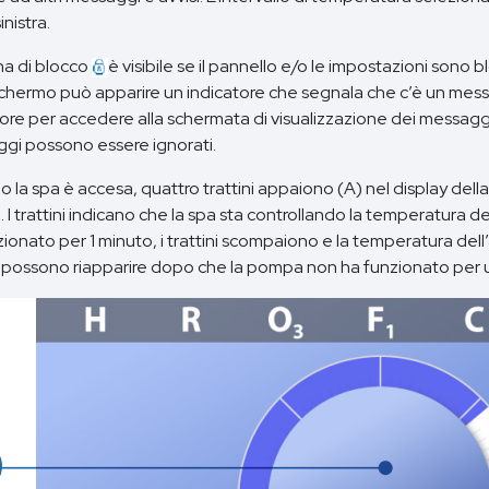
inistra.
na di blocco
è visibile se il pannello e/o le impostazioni sono b
schermo può apparire un indicatore che segnala che c’è un mes
tore per accedere alla schermata di visualizzazione dei messaggi
gi possono essere ignorati.
 la spa è accesa, quattro trattini appaiono (A) nel display del
 I trattini indicano che la spa sta controllando la temperatura 
ionato per 1 minuto, i trattini scompaiono e la temperatura dell’
ni possono riapparire dopo che la pompa non ha funzionato per u