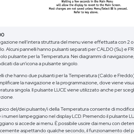
00
gazione nell’intera struttura del menu viene effettuata con 2 o 
llo. Alcuni pannelli hanno pulsanti separati per CALDO (Su) e F
golo pulsante per la Temperatura. Nei diagrammi di navigazione,
dicati da un’icona a pulsante singolo.
elli che hanno due pulsanti per la Temperatura (Caldo e Freddo
mplificare la navigazione e la programmazione, dove viene visua
tura singola. Il pulsante LUCE viene utilizzato anche per scegli
ezione.
tipico del/dei pulsante/i della Temperatura consente di modifi
 i numeri lampeggiano nel display LCD. Premendo il pulsante L
giano si accede ai menu. È possibile uscire dai menu con determi
cemente aspettando qualche secondo, il funzionamento del pan