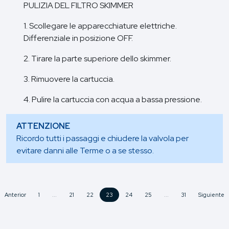
PULIZIA DEL FILTRO SKIMMER
1. Scollegare le apparecchiature elettriche.
Differenziale in posizione OFF.
2. Tirare la parte superiore dello skimmer.
3. Rimuovere la cartuccia.
4. Pulire la cartuccia con acqua a bassa pressione.
ATTENZIONE
Ricordo tutti i passaggi e chiudere la valvola per
evitare danni alle Terme o a se stesso.
Anterior
1
...
21
22
23
24
25
...
31
Siguiente