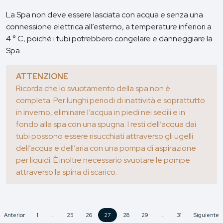
La Spa non deve essere lasciata con acqua e senza una
connessione elettrica all’esterno, a temperature inferiori a
4 ° C, poiché i tubi potrebbero congelare e danneggiare la
Spa.
ATTENZIONE
Ricorda che lo svuotamento della spa non è
completa. Per lunghi periodi di inattività e soprattutto
in inverno, eliminare l’acqua in piedi nei sedili e in
fondo alla spa con una spugna. I resti dell’acqua dai
tubi possono essere risucchiati attraverso gli ugelli
dell’acqua e dell’aria con una pompa di aspirazione
per liquidi. È inoltre necessario svuotare le pompe
attraverso la spina di scarico.
Anterior
1
...
25
26
27
28
29
...
31
Siguiente