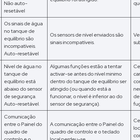
Não auto-
qu
resetável
Os sinais de água
no tanque de
Os sensors de nível enviados são
Ve
equilíbrio são
sinais incompatíveis.
su
incompatíveis.
Auto-resetável
Nível de água no
Algumas funções estão a tentar
Ce
tanque de
activar-se antes do nível minimo
ca
equilíbrio está
dentro do tanque de equilíbrio ser
co
abaixo do sensor
atingido (ou quando está a
ne
de segurança.
funcionar, o nível é inferior ao do
de
Auto-resetável.
sensor de segurança).
fug
Comunicação
Ce
entre o Painel do
A comunicação entre o Painel do
lo
quadro de
quadro de controlo e o teclado
co
controlo e o
local perdeu-se.