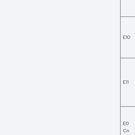
E10
E11
E0
Cn