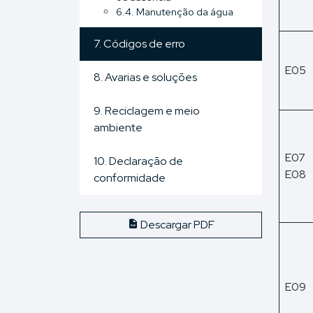
6.4. Manutenção da água
7. Códigos de erro
E05
8. Avarias e soluções
9. Reciclagem e meio
ambiente
E07
10. Declaração de
E08
conformidade
Descargar PDF
E09