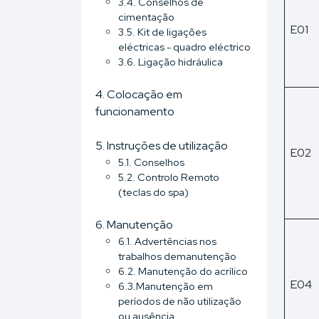
3.4. Conselhos de
cimentação
E01
3.5. Kit de ligações
eléctricas - quadro eléctrico
3.6. Ligação hidráulica
4. Colocação em
funcionamento
5. Instruções de utilização
E02
5.1. Conselhos
5.2. Controlo Remoto
(teclas do spa)
6. Manutenção
6.1. Advertências nos
trabalhos demanutenção
6.2. Manutenção do acrílico
E04
6.3.Manutenção em
períodos de não utilização
ou ausência