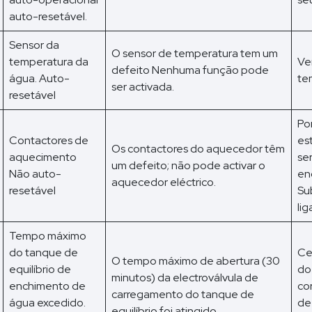
auto-resetável.
Sensor da
O sensor de temperatura tem um
temperatura da
Ve
defeito Nenhuma função pode
água. Auto-
te
ser activada.
resetável
Po
Contactores de
es
Os contactores do aquecedor têm
aquecimento
se
um defeito; não pode activar o
Não auto-
en
aquecedor eléctrico.
resetável
Su
li
Tempo máximo
do tanque de
Ce
O tempo máximo de abertura (30
equilíbrio de
do
minutos) da electroválvula de
enchimento de
co
carregamento do tanque de
água excedido.
de
equilíbrio foi atingido.