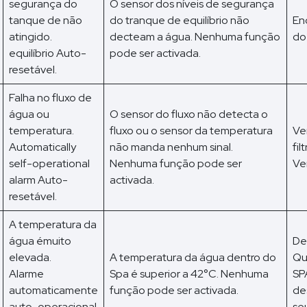
segurança do
O sensor dos níveis de segurança
tanque de não
do tranque de equilíbrio não
En
atingido.
decteam a água. Nenhuma função
do
equilíbrio Auto-
pode ser activada.
resetável.
Falha no fluxo de
água ou
O sensor do fluxo não detecta o
temperatura.
fluxo ou o sensor da temperatura
Ve
Automatically
não manda nenhum sinal.
fil
self-operational
Nenhuma função pode ser
Ve
alarm Auto-
activada.
resetável.
A temperatura da
água émuito
De
elevada.
A temperatura da água dentro do
Qu
Alarme
Spa é superior a 42°C. Nenhuma
SP
automaticamente
função pode ser activada.
de
auto-operacional
se