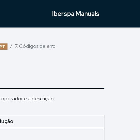
Iberspa Manuals
7. Códigos de erro
PT
o operador e a descrição
lução