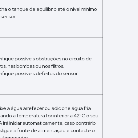
cha o tanque de equilíbrio até o nível mínimo
 sensor.
rifique possíveis obstruções no circuito de
tros, nas bombas ou nos filtros.
rifique possíveis defeitos do sensor.
ixe a água arrefecer ou adicione água fria.
ando a temperatura for inferior a 42°C o seu
A irá iniciar automaticamente; caso contrário
sligue a fonte de alimentação e contacte o
u fornecedor.