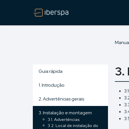
Manua
3.
Guia rápida
1. Introdução
3.
3.
2. Advertências gerais
3.
3.
3. Instalação e montagem
3.
3.1. Advertências
3.2. Local de instalação do