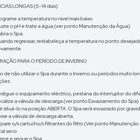
CIAS LONGAS (5-14 dias)
ograme a temperatura no nível mais baixo.
uste o pH e trate a água (ver ponto Manutenção da Água).
bra o Spa.
ando regressar, restabeleça a temperatura no ponto desejado,
ovamente.
RAÇÃO PARA O PERÍODO DE INVERNO
o de não utilizar o Spa durante o Inverno ou períodos muito lon
ções:
sligue o equipamento eléctrico, pestana do interruptor do dife
calize a válvula de descarga (ver ponto Esvaziamento do Spa)
é situá-lo na posição ABERTA. O Spa será esvaziado por gravi
ixe a válvula de descarga aberta.
pare o/s cartucho/s filtrantes do filtro (Ver ponto Manutenção
cal seco.
mpe e seque o Spa.