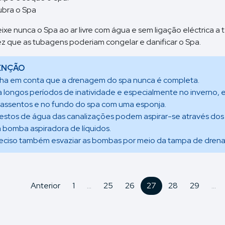
bra o Spa
ixe nunca o Spa ao ar livre com água e sem ligação eléctrica a 
z que as tubagens poderiam congelar e danificar o Spa.
ENÇÃO
ha em conta que a drenagem do spa nunca é completa.
a longos períodos de inatividade e especialmente no inverno, 
 assentos e no fundo do spa com uma esponja.
restos de água das canalizações podem aspirar-se através dos
 bomba aspiradora de líquidos.
reciso também esvaziar as bombas por meio da tampa de dren
Anterior
1
...
25
26
27
28
29
...