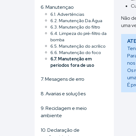
Cu
6. Manutençao
6.1. Advertências
Não de
6.2. Manutenção Da Água
uma ve
6.3. Manutenção do filtro
6.4. Limpeza do pré-filtro da
bomba
AT
6.5. Manutenção do acrílico
Ten
6.6. Manutenção do foco
Par
6.7. Manutenção em
nos
períodos fora de uso
Os 
uma
7. Mesagens de erro
É p
8. Avarias e soluções
9. Reciclagem e meio
ambiente
10. Declaração de