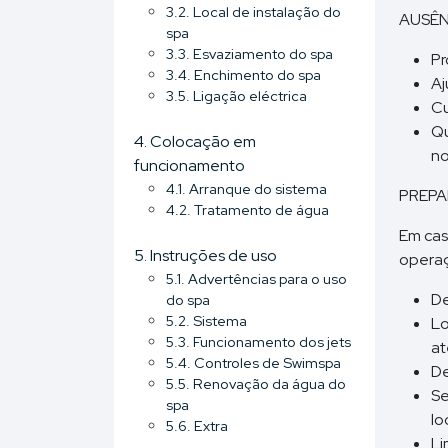
3.2. Local de instalação do
AUSÊN
spa
3.3. Esvaziamento do spa
Pr
3.4. Enchimento do spa
Aj
3.5. Ligação eléctrica
Cu
Qu
4. Colocação em
n
funcionamento
4.1. Arranque do sistema
PREPA
4.2. Tratamento de água
Em cas
5. Instruções de uso
opera
5.1. Advertências para o uso
De
do spa
5.2. Sistema
Lo
5.3. Funcionamento dos jets
at
5.4. Controles de Swimspa
De
5.5. Renovação da água do
Se
spa
lo
5.6. Extra
Li