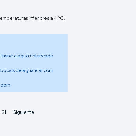
temperaturas inferiores a 4 ºC,
elimine a água estancada
 bocais de água e ar com
agem.
31
Siguiente