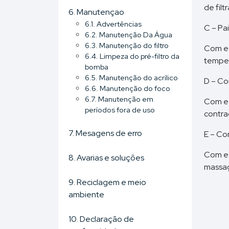
de fil
6. Manutençao
6.1. Advertências
C – Pai
6.2. Manutenção Da Água
6.3. Manutenção do filtro
Com es
6.4. Limpeza do pré-filtro da
temper
bomba
6.5. Manutenção do acrílico
D – Co
6.6. Manutenção do foco
6.7. Manutenção em
Com es
períodos fora de uso
contra
7. Mesagens de erro
E – Co
Com es
8. Avarias e soluções
massa
9. Reciclagem e meio
ambiente
10. Declaração de