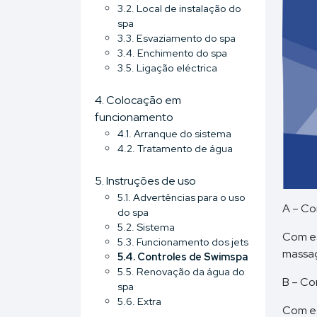
3.2. Local de instalação do
spa
3.3. Esvaziamento do spa
3.4. Enchimento do spa
3.5. Ligação eléctrica
4. Colocação em
funcionamento
4.1. Arranque do sistema
4.2. Tratamento de água
5. Instruções de uso
5.1. Advertências para o uso
A – Co
do spa
5.2. Sistema
Com es
5.3. Funcionamento dos jets
massa
5.4. Controles de Swimspa
5.5. Renovação da água do
B – Co
spa
5.6. Extra
Com es