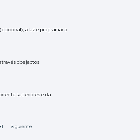
(opcional), a luz e programar a
através dos jactos
orrente superiores e da
31
Siguiente