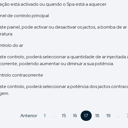
tração está activado ou quando o Spa está a aquecer.
nel de controlo principal
te painel, pode activar ou desactivar os jactos, a bomba de ar 
atura.
ntrolo do ar
te controlo, poderá seleccionar a quantidade de ar injectada 
corrente, podendo aumentar ou diminuir a sua potência.
ntrolo contracorrente
te controlo, poderá seleccionar a potência dos jactos contrac
gem.
Anterior
1
...
15
16
17
18
19
...