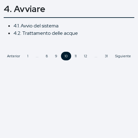
4. Avviare
4.1. Avvio del sistema
4.2. Trattamento delle acque
Anterior
1
...
8
9
10
11
12
...
31
Siguiente