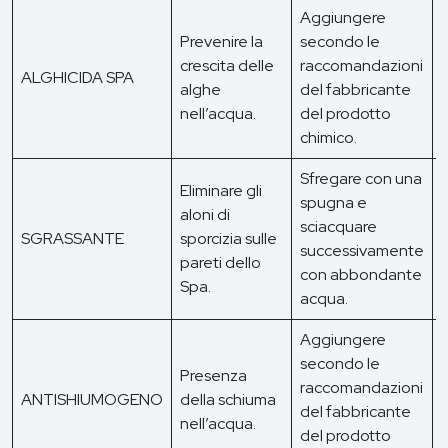
Aggiungere
Prevenire la
secondo le
U
crescita delle
raccomandazioni
ALGHICIDA SPA
alghe
del fabbricante
o
nell’acqua.
del prodotto
chimico.
Sfregare con una
Eliminare gli
spugna e
aloni di
sciacquare
SGRASSANTE
sporcizia sulle
successivamente
s
pareti dello
con abbondante
Spa.
acqua.
Aggiungere
secondo le
Presenza
raccomandazioni
ANTISHIUMOGENO
della schiuma
del fabbricante
s
nell’acqua.
del prodotto