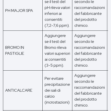
se il test del
secondo le
pH rileva valori
raccomandazioni
PH MAJOR SPA
inferiori ai
del fabbricante
p
consentiti
del prodotto
(7,2-7,6 ppm).
chimico.
Aggiungere
Aggiungere
se il test del
secondo le
BROMO IN
Bromo rileva
raccomandazioni
PASTIGLIE
valori superiori
del fabbricante
i
ai consentiti
del prodotto
(3-5 ppm).
chimico.
Aggiungere
Per evitare
secondo le
U
precipitazione
raccomandazioni
ANTICALCARE
dei sali di
del fabbricante
o
calcio
del prodotto
(incrostazioni)
chimico.