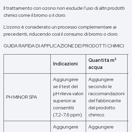
Il trattamento con ozono non esclude l’uso di altri prodotti
chimici come il bromo o il cloro.
L’ozono è considerato un processo complementare ai
precedenti, riducendo così il consumo di bromo o cloro.
GUIDA RAPIDA DI APPLICAZIONE DEI PRODOTTI CHIMICI
3
Quantità m
Indicazioni
acqua
Aggiungere
Aggiungere
se il test del
secondo le
pH rileva valori
raccomandazioni
PH MINOR SPA
superiori ai
del fabbricante
p
consentiti
del prodotto
(7,2-7,6 ppm).
chimico.
Aggiungere
Aggiungere