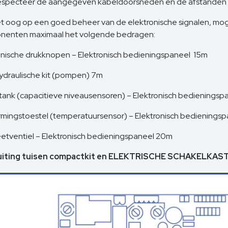
specteer de aangegeven kabeldoorsneden en de afstanden
t oog op een goed beheer van de elektronische signalen, mo
nenten maximaal het volgende bedragen:
onische drukknopen – Elektronisch bedieningspaneel 15m
draulische kit (pompen) 7m
tank (capacitieve niveausensoren) – Elektronisch bedieningsp
mingstoestel (temperatuursensor) – Elektronisch bedienings
tventiel – Elektronisch bedieningspaneel 20m
uiting tuisen compactkit en ELEKTRISCHE SCHAKELKAS