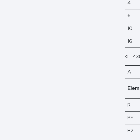
4
6
10
16
KIT 4
A
Elem
R
P.F
P.2