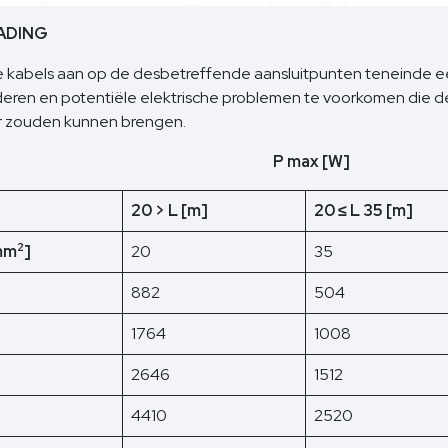
ADING
de kabels aan op de desbetreffende aansluitpunten teneinde 
eren en potentiële elektrische problemen te voorkomen die de 
r zouden kunnen brengen.
P max [W]
20 > L [m]
20 ≤ L 35 [m]
2
mm
]
20
35
882
504
1764
1008
2646
1512
4410
2520