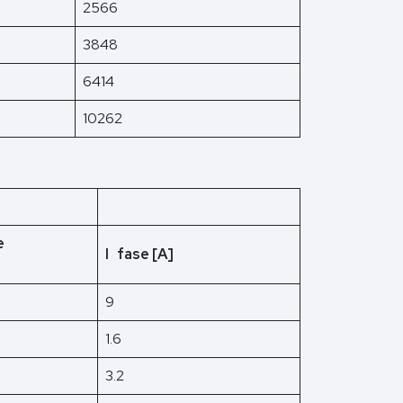
2566
3848
6414
10262
e
I fase [A]
9
1.6
3.2