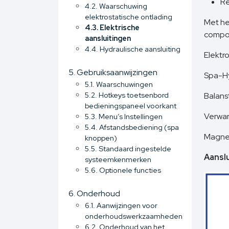
Re
4.2. Waarschuwing
elektrostatische ontlading
Met he
4.3. Elektrische
compo
aansluitingen
4.4. Hydraulische aansluiting
Elektr
5. Gebruiksaanwijzingen
Spa-Hy
5.1. Waarschuwingen
5.2. Hotkeys toetsenbord
Balans
bedieningspaneel voorkant
Verwar
5.3. Menu’s Instellingen
5.4. Afstandsbediening (spa
Magnee
knoppen)
5.5. Standaard ingestelde
Aansl
systeemkenmerken
5.6. Optionele functies
6. Onderhoud
6.1. Aanwijzingen voor
onderhoudswerkzaamheden
6.2. Onderhoud van het