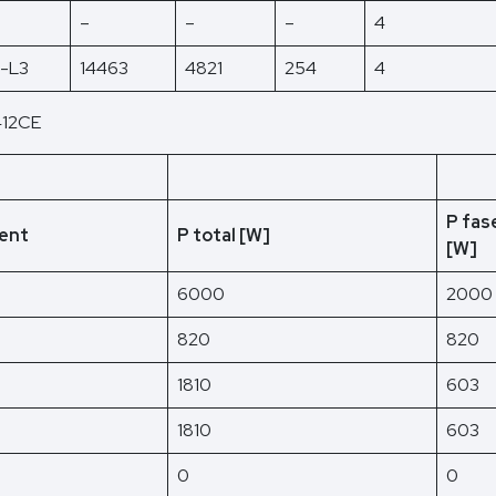
–
–
–
4
2-L3
14463
4821
254
4
412CE
P fas
ent
P total [W]
[W]
6000
2000
820
820
1810
603
1810
603
0
0