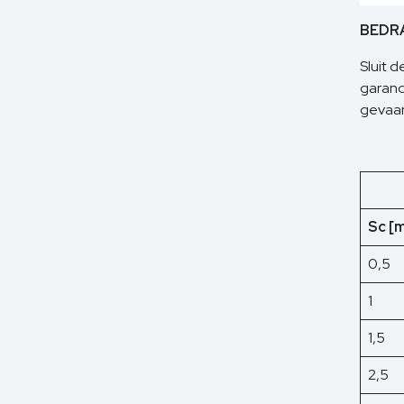
BEDR
Sluit 
garand
gevaa
Sc [
0,5
1
1,5
2,5