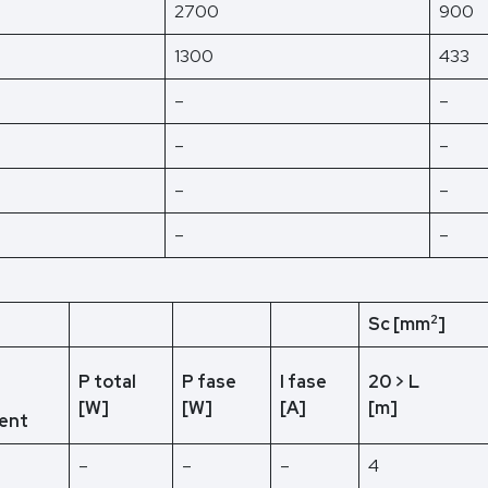
2700
900
1300
433
–
–
–
–
–
–
–
–
2
Sc [mm
]
P total
P fase
I fase
20 > L
[W]
[W]
[A]
[m]
ent
–
–
–
4