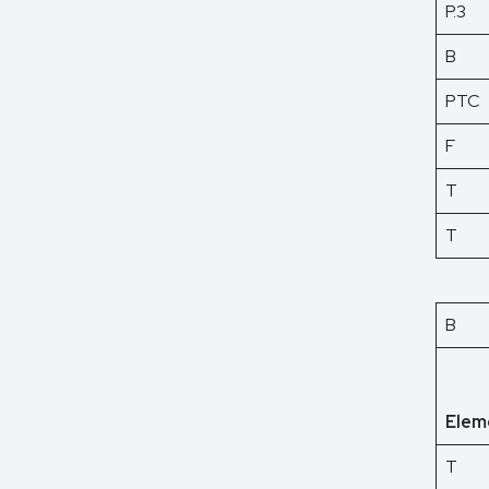
P.3
B
PTC
F
T
T
B
Elem
T