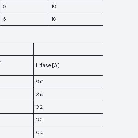
6
10
6
10
e
I fase [A]
9.0
3.8
3.2
3.2
0.0