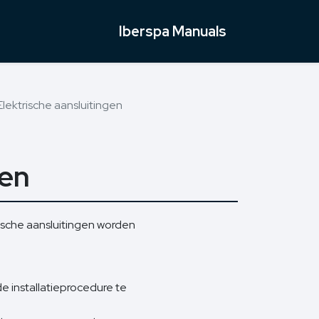
Iberspa Manuals
 Elektrische aansluitingen
gen
sche aansluitingen worden
e installatieprocedure te