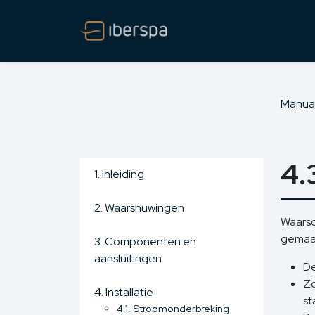
Manua
4.
1. Inleiding
2. Waarshuwingen
Waarsc
gemaa
3. Componenten en
aansluitingen
De
Zo
4. Installatie
st
4.1. Stroomonderbreking