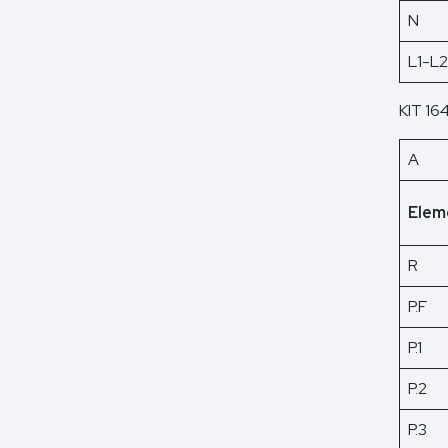
N
L1-L
KIT 16
A
Elem
R
P.F
P.1
P.2
P.3