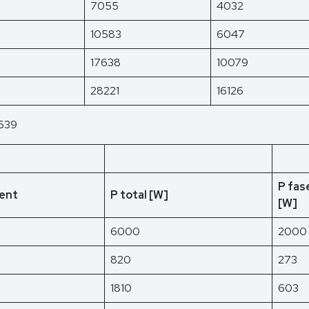
7055
4032
10583
6047
17638
10079
28221
16126
3639
P fas
ent
P total [W]
[W]
6000
2000
820
273
1810
603