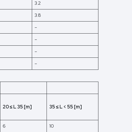
3.2
3.8
–
–
–
–
20 ≤ L 35 [m]
35 ≤ L < 55 [m]
6
10