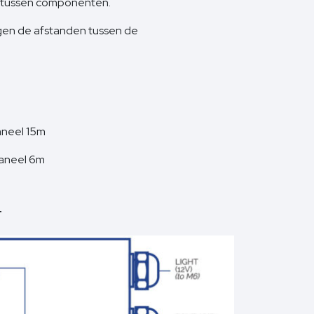
 tussen componenten.
gen de afstanden tussen de
aneel 15m
paneel 6m
T