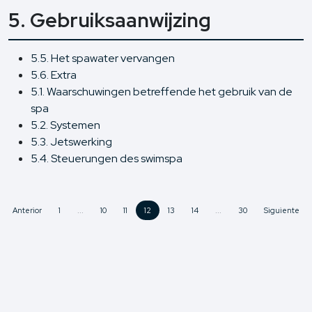
5. Gebruiksaanwijzing
5.5. Het spawater vervangen
5.6. Extra
5.1. Waarschuwingen betreffende het gebruik van de
spa
5.2. Systemen
5.3. Jetswerking
5.4. Steuerungen des swimspa
Anterior
1
...
10
11
12
13
14
...
30
Siguiente