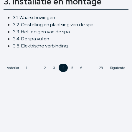
3. Installatie en montage
3.1. Waarschuwingen
3.2. Opstelling en plaatsing van de spa
3.3. Het ledigen van de spa
3.4. De spa vullen
3.5. Elektrische verbinding
Anterior
1
...
2
3
4
5
6
...
29
Siguiente