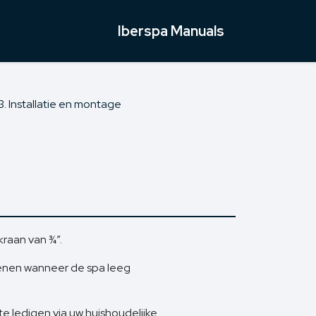
Iberspa Manuals
3. Installatie en montage
raan van ¾”.
penen wanneer de spa leeg
e ledigen via uw huishoudelijke