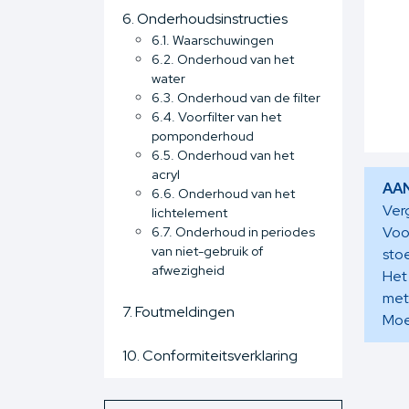
6. Onderhoudsinstructies
6.1. Waarschuwingen
6.2. Onderhoud van het
water
6.3. Onderhoud van de filter
6.4. Voorfilter van het
pomponderhoud
6.5. Onderhoud van het
acryl
AA
6.6. Onderhoud van het
Verg
lichtelement
Voor
6.7. Onderhoud in periodes
van niet-gebruik of
sto
afwezigheid
Het
met
7. Foutmeldingen
Moe
10. Conformiteitsverklaring