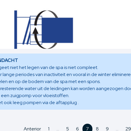
NDACHT
eet niet het legen van de spa is niet compleet.
 lange periodes van inactiviteit en vooral in de winter eliminer
elen en op de bodem van de spa met een spons.
 resterende water uit de leidingen kan worden aangezogen doo
 een zuigpomp voor vloeistoffen.
t ook leeg pompen via de aftapplug .
Anterior
1
...
5
6
7
8
9
...
29