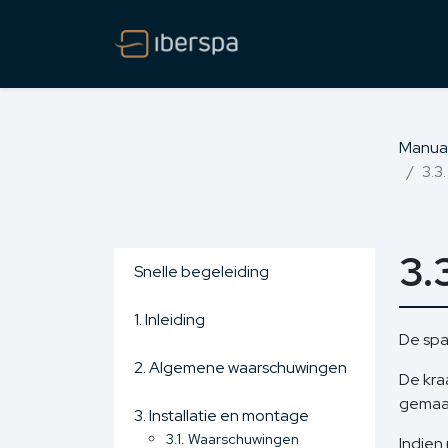
Manua
3.3
3.
Snelle begeleiding
1. Inleiding
De spa
2. Algemene waarschuwingen
De kra
gemaa
3. Installatie en montage
3.1. Waarschuwingen
Indien