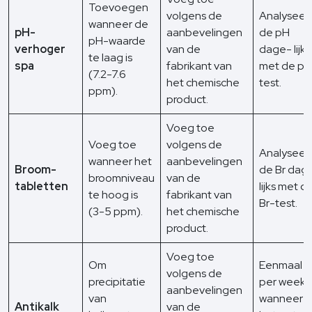
Toevoegen
volgens de
Analyseer
wanneer de
pH-
aanbevelingen
de pH
pH-waarde
verhoger
van de
dage- lijks
te laag is
spa
fabrikant van
met de pH
(7.2-7.6
het chemische
test.
ppm).
product.
Voeg toe
Voeg toe
volgens de
Analyseer
wanneer het
aanbevelingen
Broom-
de Br dag
broomniveau
van de
tabletten
lijks met d
te hoog is
fabrikant van
Br-test.
(3-5 ppm).
het chemische
product.
Voeg toe
Om
Eenmaal
volgens de
precipitatie
per week 
aanbevelingen
van
wanneer
Antikalk
van de