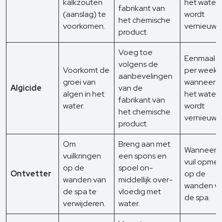
kalkzouten
het water
fabrikant van
(aanslag) te
wordt
het chemische
voorkomen.
vernieuwd
product.
Voeg toe
Eenmaal
volgens de
Voorkomt de
per week 
aanbevelingen
groei van
wanneer
Algicide
van de
algen in het
het water
fabrikant van
water.
wordt
het chemische
vernieuwd
product.
Om
Breng aan met
Wanneer 
vuilkringen
een spons en
vuil opmer
op de
spoel on-
Ontvetter
op de
wanden van
middellijk over-
wanden v
de spa te
vloedig met
de spa.
verwijderen.
water.