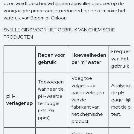
ozon wordt beschouwd als een aanvullend proces op de
voorgaande processen en reduceert op deze manier het
verbruik van Broom of Chloor.
SNELLE GIDS VOOR HET GEBRUIK VAN CHEMISCHE
PRODUCTEN
Frequent
Reden voor
Hoeveelheden
van het
3
gebruik
per m
water
gebruik
Voeg toe
Toevoegen
volgens de
Analyseer
wanneer de
aanbevelingen
de pH
pH-
pH-waarde
van de
dage- lijks
verlager sp
te hoog is
fabrikant van
met de pH
(7.2-7.6
het chemische
test.
ppm).
product.
Voeg toe