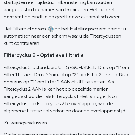
starttijd en een tijdsduur. Elke instelling kan worden
aangepast in toenames van 15 minuten. Het paneel
berekent de eindtijd en geeft deze automatisch weer.
Het Filterpictogram
op het Instellingsscherm brengt u
automatisch naar een scherm waar u de Filtercyclussen
kunt controleren.
Filtercyclus 2 – Optatieve filtratie
Filtercyclus 2 is standaard UITGESCHAKELD. Druk op “1” om
Filter 1 te zien. Druk éénmaal op “2” om Filter 2 te zien. Druk
opnieuw op “2” om Filter 2 AAN of UIT te zetten. Als
Filtercyclus 2 AAN is, kan het op dezelfde manier
aangepast worden als Filtercyclus 1. Het is mogelijk om
Filtercyclus 1 en Filtercyclus 2 te overlappen, wat de
algemene filtratie zal verkorten door de overlappingstijd.
Zuiveringscyclussen
Om hygiënische omstandigheden te handhaven en tegen