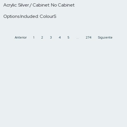
Acrylic: Silver / Cabinet: No Cabinet
Options Included: ColourS
Anterior
1
2
3
4
5
...
274
Siguiente